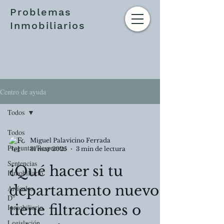
Problemas
Inmobiliarios
Centro de ayuda
Todos
Todos
Miguel Palavicino Ferrada
Preguntas/Respuestas
31 mar 2025
3 min de lectura
Sentencias
¿Qué hacer si tu
Inmobiliario
departamento nuevo
Artículos
D°
tiene filtraciones o
Inmobiliario
Legislación