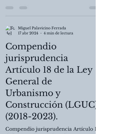
Responsabilidad Propietario Primer
Vendedor por las fallas o defectos en la
construcción de una propiedad nueva.
Miguel Palavicino Ferrada
17 abr 2024
4 min de lectura
Compendio
jurisprudencia
Artículo 18 de la Ley
General de
Urbanismo y
Construcción (LGUC)
(2018-2023).