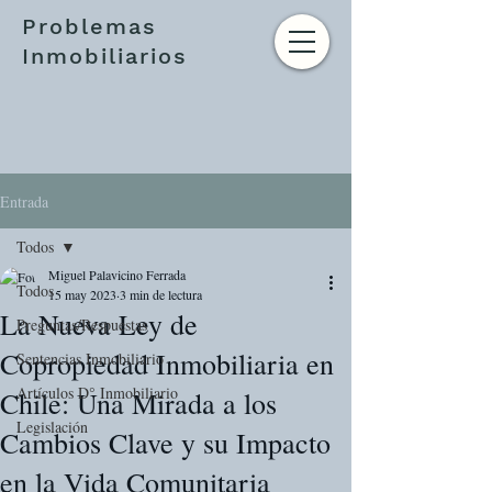
Problemas
Inmobiliarios
Entrada
Todos
Miguel Palavicino Ferrada
Todos
15 may 2023
3 min de lectura
La Nueva Ley de
Preguntas/Respuestas
Copropiedad Inmobiliaria en
Sentencias Inmobiliario
Artículos D° Inmobiliario
Chile: Una Mirada a los
Legislación
Cambios Clave y su Impacto
en la Vida Comunitaria